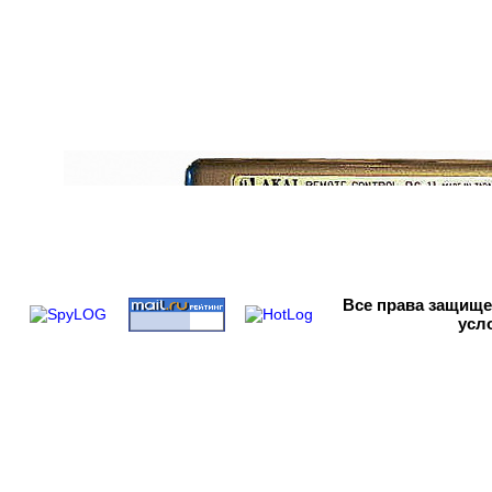
Все права
защищен
усл