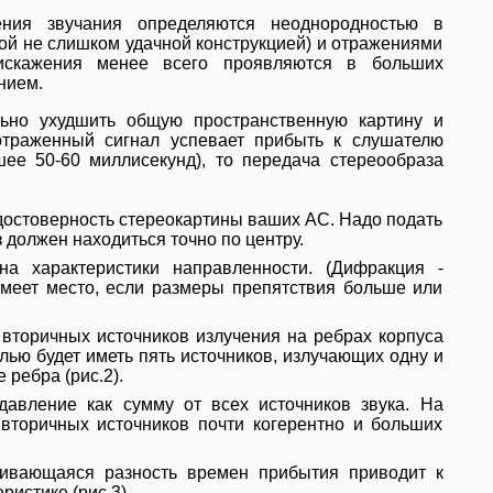
ния звучания определяются неоднородностью в
ой не слишком удачной конструкцией) и отражениями
искажения менее всего проявляются в больших
нием.
льно ухудшить общую пространственную картину и
 отраженный сигнал успевает прибыть к слушателю
ее 50-60 миллисекунд), то передача стереообраза
 достоверность стереокартины ваших АС. Надо подать
з должен находиться точно по центру.
а характеристики направленности. (Дифракция -
меет место, если размеры препятствия больше или
 вторичных источников излучения на ребрах корпуса
лью будет иметь пять источников, излучающих одну и
 ребра (рис.2).
давление как сумму от всех источников звука. На
 вторичных источников почти когерентно и больших
чивающаяся разность времен прибытия приводит к
истике (рис.3).