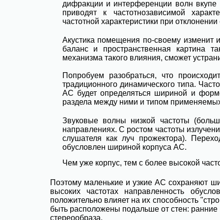
дифракции и интерференции волн вкупе 
приводят к частотнозависимой характ
частотной характеристики при отклонении 
Акустика помещения по-своему изменит и 
баланс и пространственная картина т
механизма такого влияния, сможет устран
Попробуем разобраться, что происход
традиционного динамического типа. Часто
АС будет определяться шириной и формо
раздела между ними и типом применяемых 
Звуковые волны низкой частоты (боль
направлениях. С ростом частоты излучени
слушателя как луч прожектора). Перех
обусловлен шириной корпуса АС.
Чем уже корпус, тем с более высокой час
Поэтому маленькие и узкие АС сохраняют ши
высоких частотах направленность обусло
положительно влияет на их способность "стро
быть расположены подальше от стен: ранние 
стереообраза.