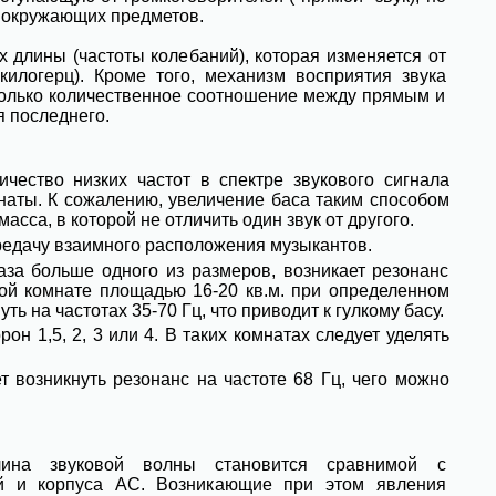
и окружающих предметов.
 длины (частоты колебаний), которая изменяется от
килогерц). Кроме того, механизм восприятия звука
 только количественное соотношение между прямым и
 последнего.
ество низких частот в спектре звукового сигнала
мнаты. К сожалению, увеличение баса таким способом
сса, в которой не отличить один звук от другого.
ередачу взаимного расположения музыкантов.
за больше одного из размеров, возникает резонанс
ой комнате площадью 16-20 кв.м. при определенном
ь на частотах 35-70 Гц, что приводит к гулкому басу.
 1,5, 2, 3 или 4. В таких комнатах следует уделять
возникнуть резонанс на частоте 68 Гц, чего можно
ина звуковой волны становится сравнимой с
ей и корпуса АС. Возникающие при этом явления