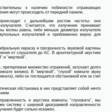
твительны к наличию поблизости отражающих
ения могут происходить от передней панели.
происходит с дальнейшим ростом частоты: оно
излучателя. Считается, что излучение принимает
ны волны равна, либо меньше диаметра излучателя
 купольных излучателей и приближенно верно для
бральную окраску и прозрачность звуковой картины
ояния от слушателя до АС. В архитектурной акустике
" и "мертвой".
ы, претерпевая множество отражений, затухают долго
мнате велико). В "мертвой", "глухой" комнате звуку
омната), либо он поглощается обстановкой или за счет
тическая обстановка в них представляет собой нечто
нием.
равленность и акустика комнаты "глуховата", мы
 же систему с широкой диаграммой направленности
вучания будет сильно искажен.