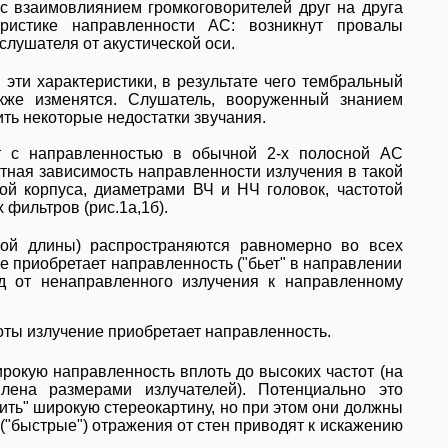
с взаимовлиянием громкоговорителей друг на друга
еристике направленности АС: возникнут провалы
слушателя от акустической оси.
эти характеристики, в результате чего тембральный
акже изменятся. Слушатель, вооруженный знанием
ить некоторые недостатки звучания.
ит с направленностью в обычной 2-х полосной АС
тная зависимость направленности излучения в такой
й корпуса, диаметрами ВЧ и НЧ головок, частотой
фильтров (рис.1а,1б).
шой длины) распространяются равномерно во всех
е приобретает направленность ("бьет" в направлении
од от ненаправленного излучения к направленному
тоты излучение приобретает направленность.
рокую направленность вплоть до высоких частот (на
влена размерами излучателей). Потенциально это
ить" широкую стереокартину, но при этом они должны
("быстрые") отражения от стен приводят к искажению