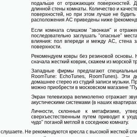
подальше от отражающих поверхностей. Д
длинной стены комнаты. Количество и качеств
поверхностей, но при этом лучше не будить
расположения АС приведены ниже (рекоменд
Если комната слишком "звонкая" и отраже
последовательно заглушать "опасные" мест
влияния: пол впереди и между АС, стена з
поверхности.
Рекомендуем ковры без резиновой основы. 
сначала жесткий коврик, скажем из морской тр
Западные фирмы предлагают специальные
RoomTune: EchoTunes, RoomTunes). Эти д
домашнее стерео из студий записи музыки. Пр
можно приобрести в московском магазине "Пу
Экран телевизора великолепно отражает зву
акустическими системами (в наших квартирах о
Личности, склонные к метафизике, утве
сверхъестественным путем приводит к ухуд
чудо" поганой метлой в соседнюю комнату.
ы слушаете. Не рекомендуются кресла с высокой жесткой спи