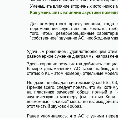
Уменьшить влияние вторичных источников мо
Как уменьшить влияние акустики помеще
Для комфортного прослушивания, когда 
перемещении слушателя по комнате, треб
того, чтобы реверберационные характер
"собственное" звучание АС, необходима узк
Удачным решением, удовлетворяющим этим 
равномерное сужение диаграммы направленно
Здесь хороших результатов добились специа
В мире динамических АС также наблюдали
статью о KEF этом номере), отдельные модел
Но, даже не обладая системами Quad ESL-63, 
Прежде всего, следует понять, что мы хотим 
на пластинке звуковой образ, полный и 
акустическую атмосферу (см. статью Кори
возможные "слабые" места во взаимодействи
этот чистый звуковой образ.
Ранее упоминалось, что АС с узкими пере