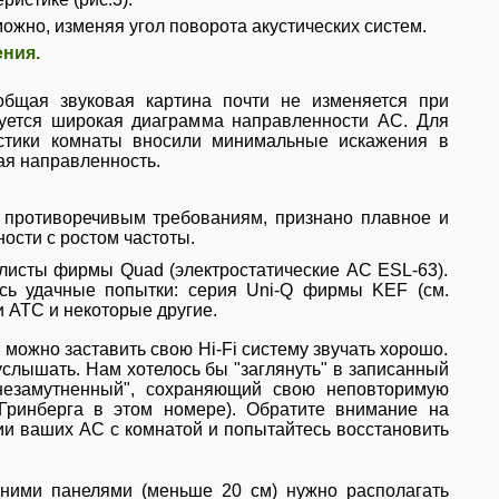
жно, изменяя угол поворота акустических систем.
ния.
общая звуковая картина почти не изменяется при
уется широкая диаграмма направленности АС. Для
истики комнаты вносили минимальные искажения в
ая направленность.
противоречивым требованиям, признано плавное и
сти с ростом частоты.
листы фирмы Quad (электростатические АС ESL-63).
сь удачные попытки: серия Uni-Q фирмы KEF (см.
и ATC и некоторые другие.
можно заставить свою Hi-Fi систему звучать хорошо.
услышать. Нам хотелось бы "заглянуть" в записанный
"незамутненный", сохраняющий свою неповторимую
 Гринберга в этом номере). Обратите внимание на
и ваших АС с комнатой и попытайтесь восстановить
дними панелями (меньше 20 см) нужно располагать