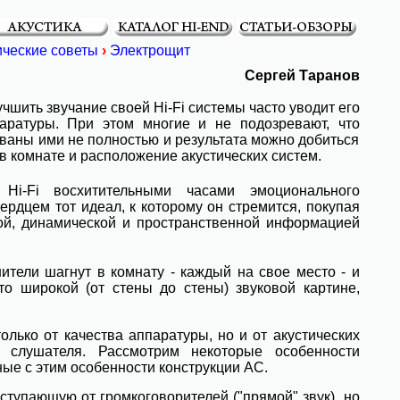
ические советы
›
Электрощит
Сергей Таранов
шить звучание своей Hi-Fi системы часто уводит его
аратуры. При этом многие и не подозревают, что
аны ими не полностью и результата можно добиться
 в комнате и расположение акустических систем.
Hi-Fi восхитительными часами эмоционального
ердцем тот идеал, к которому он стремится, покупая
ной, динамической и пространственной информацией
нители шагнут в комнату - каждый на свое место - и
то широкой (от стены до стены) звуковой картине,
олько от качества аппаратуры, но и от акустических
слушателя. Рассмотрим некоторые особенности
ные с этим особенности конструкции АС.
ступающую от громкоговорителей ("прямой" звук), но