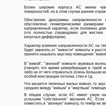
Более широкие корпуса АС менее чувс
поверхностей, но в этом случае ранние отраж
Обострение диаграммы направленности 
обусловлено геометрическими размерами 
направленный характер, если половина дли
(что полностью справедливо для жестких
конусных диффузоров).
Характер влияния направленности АС на тем
будет зависеть от "живости" комнаты и расст
принято называть акустику помещения "живой
В "живой", "звонкой" комнате звуковые волн
(говорят, что время реверберации в такой ко
либо не от чего отражаться (очень большая к
особой конструкции потолка, стен и т.д.
Что касается типичных жилых комнат, то акус
среднее между "живым" и "мертвым" помеще
В общем случае, если АС имеет узкую нап
услышим "собственное" звучание АС. Если
поместить в "звонкую" комнату, то тембр ее з