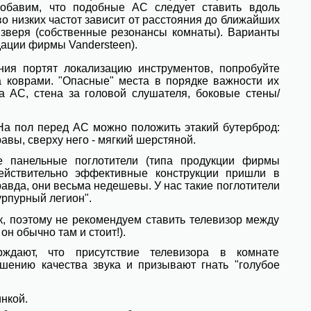
обавим, что подобные АС следует ставить вдоль
о низких частот зависит от расстояния до ближайших
 зверя (собственные резонансы комнаты). Варианты
ации фирмы Vandersteen).
ния портят локализацию инструментов, попробуйте
а коврами. "Опасные" места в порядке важности их
а АС, стена за головой слушателя, боковые стены/
На пол перед АС можно положить этакий бутерброд:
авы, сверху него - мягкий шерстяной.
 панельные поглотители (типа продукции фирмы
ействительно эффективные конструкции пришли в
авда, они весьма недешевы. У нас такие поглотители
рпурный легион".
к, поэтому не рекомендуем ставить телевизор между
н обычно там и стоит!).
рждают, что присутствие телевизора в комнате
шению качества звука и призывают гнать "голубое
нкой.