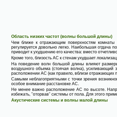
Область низких частот (волны большой длины)
Чем ближе к отражающим поверхностям комнаты ра
регулируется довольно легко. Наибольшая отдача по
приводит к ухудшению его качества: вместо отчетливо
Кроме того, близость АС к стенам ухудшает локализа
На поведение волн большой длины влияют размеры 
воздушного объема (стоячая волна), усиливающий 
расположении АС (как правило, вблизи отражающих пов
Самыми неблагоприятными с точки зрения возникнове
особое внимание расстановке АС.
Не менее важно расположение АС по высоте. Напри
избежать, "оторвав" системы от пола. Для этого пр
Акустические системы и волны малой длины