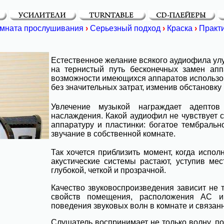
мната прослушивания
›
Серьезный подход
›
Краска
›
Практ
Естественное желание всякого аудиофила улуч
на тернистый путь бесконечных замен апп
возможности имеющихся аппаратов использов
без значительных затрат, изменив обстановку
Увлечение музыкой награждает адептов 
наслаждения. Какой аудиофил не чувствует с
аппаратуру и пластинки: богатое тембраль
звучание в собственной комнате.
Так хочется приблизить момент, когда испол
акустические системы растают, уступив мес
глубокой, четкой и прозрачной.
Качество звуковоспроизведения зависит не т
свойств помещения, расположения АС и 
поведения звуковых волн в комнате и связан
Слушатель воспринимает не только волну, по