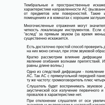
Тембральные и пространственные искаже
характеристике направленности АС (вызванн
от предметов или поверхностей. Такие 
помещениях и в комнатах с хорошим заглуше
Многочисленные отражения могут значите
четкость локализации инструментов. Если
"вслед" за прямым звуком (за время меньш
существенно искажается.
Есть достаточно простой способ проверить
на них моно сигнал, при этом звуковой обра
Кратко рассмотрим влияние дифракции н
явление огибания волнами препятствий. И
равны длине волны.)
Одно из следствий дифракции - появление
АС. Так АС с прямоугольной передней пане
ту же частоту: громкоговоритель плюс четыре
Слушатель будет воспринимать звуковое 
акустической оси излучение первичного и
провалов в характеристике нет.
При отклонении слушателя от оси увели
значительным провалам в частотной характер