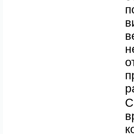
п
в
в
н
о
п
р
С
в
к