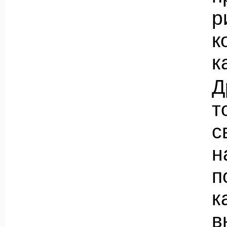
р
к
к
Д
т
с
н
п
к
в