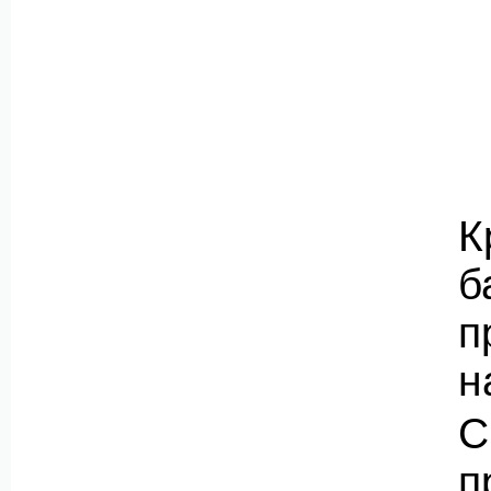
К
б
п
н
С
п