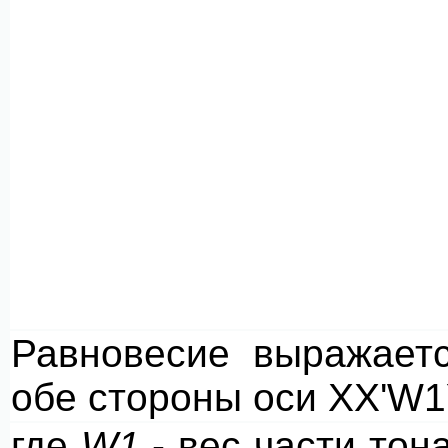
Равновесие выражает
обе стороны оси ХХ'W
где
W
1
- вес части тон