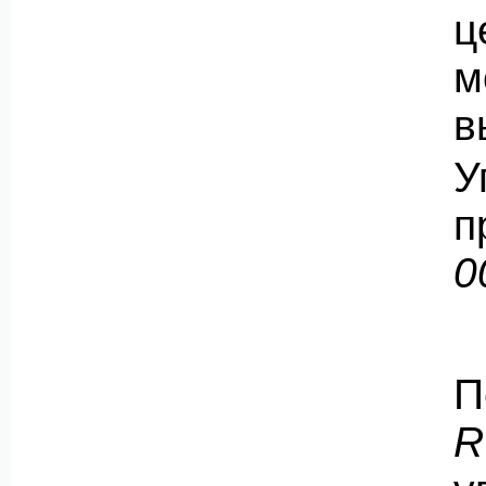
ц
м
в
п
0
П
R