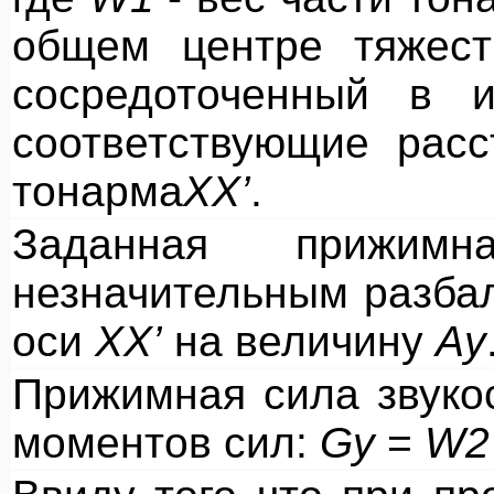
общем центре тяжес
сосредоточенный в 
соответствующие расс
тонарма
ХХ’
.
Заданная прижимн
незначительным разба
оси
ХХ’
на величину
Ау
Прижимная сила звук
моментов сил:
Gy
=
W