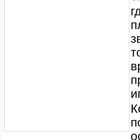
г
п
з
т
в
п
и
К
п
о