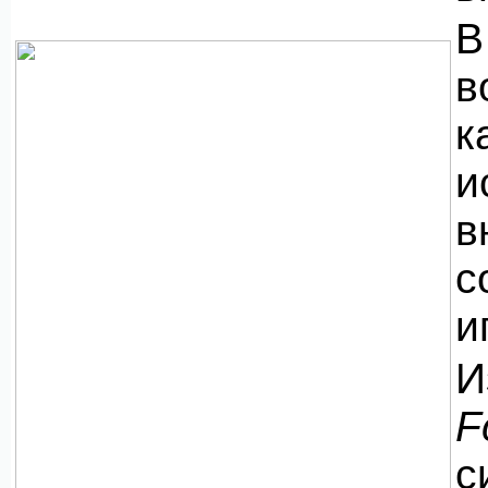
В
в
к
и
с
и
И
F
с