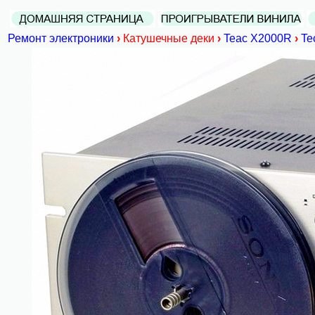
Ремонт электроники
›
Катушечные деки
›
Teac X2000R
›
Te