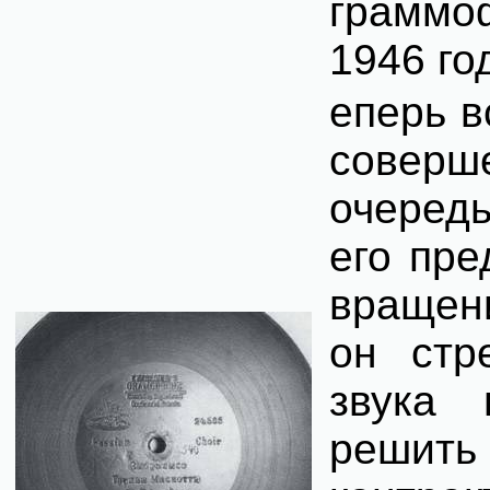
граммо
1946 го
еперь в
соверш
очередь
его пре
вращен
он стр
звука 
решить