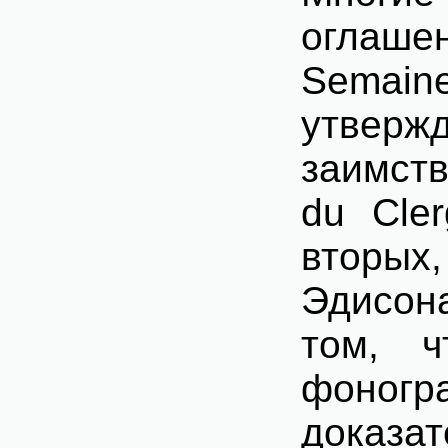
оглашен
Semain
утвер
заимств
du
Cle
вторых
Эдисон
том, 
фоногр
доказа