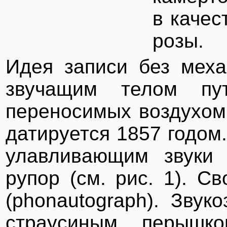
в качес
розы.
Идея записи без меха
звучащим телом пут
переносимых воздухом,
датируется 1857 годом
улавливающим звуки 
рупор (см. рис. 1). С
(
phonautograph
). Звук
страусиным перышк