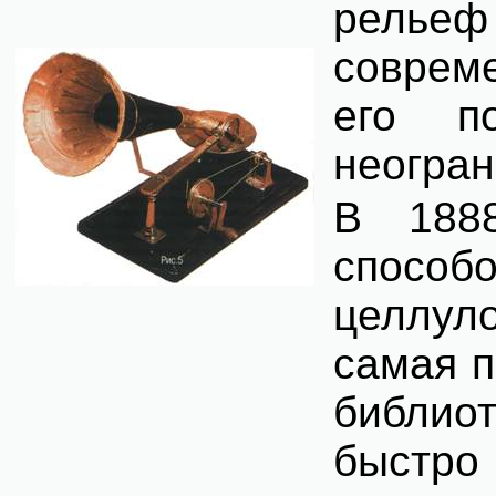
рельеф
соврем
его п
неогран
В 1888
спосо
целлуло
самая п
библиот
быстро