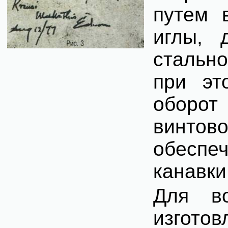
путем 
иглы, 
стальн
при эт
оборот
винтов
обеспе
канавки
Для во
изготов