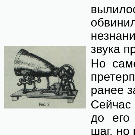
вылило
обвинил
незнан
звука п
Но сам
претер
ранее з
Сейчас 
до его
шаг, но