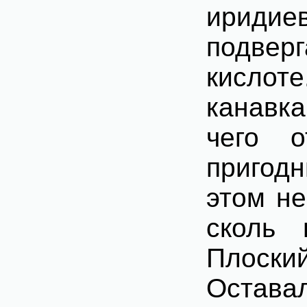
иридие
подверг
кислот
канавк
чего о
пригод
этом не
сколь 
Плоски
Остава