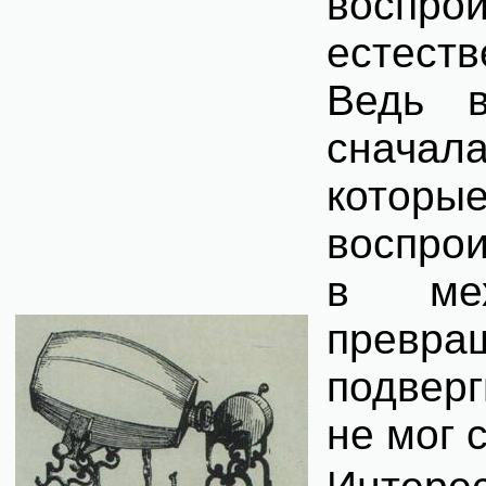
воспро
естест
Ведь в
сначал
которые
воспро
в мех
превра
подверг
не мог 