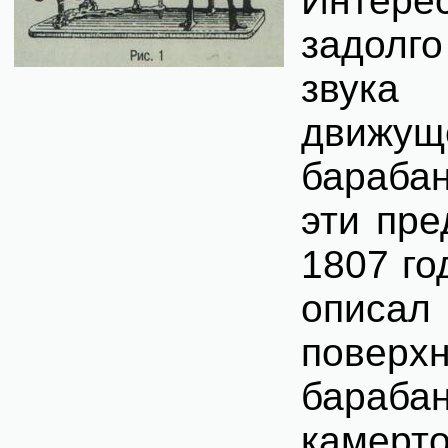
Интере
задолг
звука
движу
барабан
эти пре
1807 го
описал
поверх
бараба
камерто