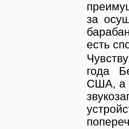
преимущ
за осущ
барабан
есть сп
Чувству
года Б
США, а 
звукоз
устро
попереч