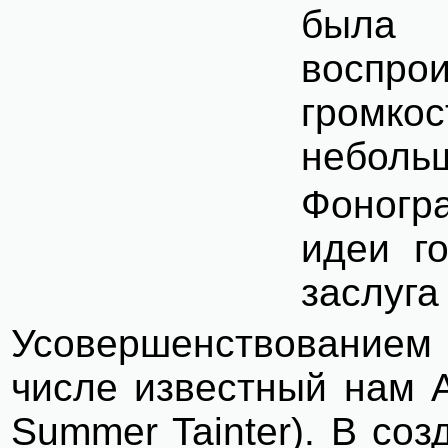
была 
воспро
громко
неболь
Фоногр
идеи г
заслуга
Усовершенствованием
числе известный нам 
Summer
Tainter
). В со