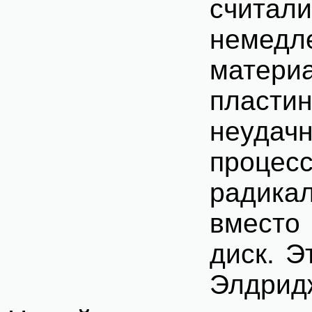
считал
немед
материа
пластин
неудач
процесс
радика
вместо
диск. 
Элдрид