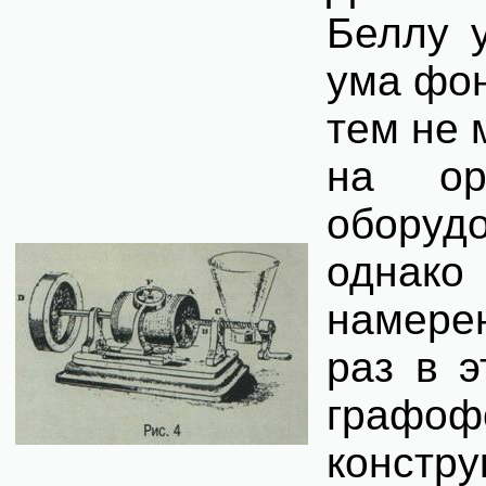
Беллу 
ума фон
тем не 
на орг
оборудо
однако
намере
раз в 
графо
конст