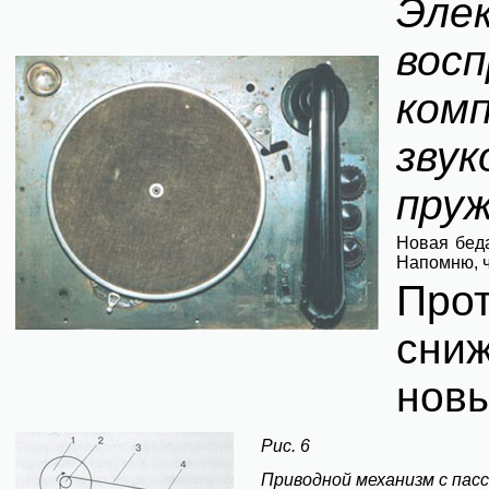
Эле
восп
ко
зву
пру
Новая беда
Напомню, ч
Прот
сни
новы
Рис. 6
Приводной механизм с пасс