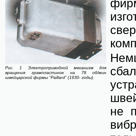
фирм
изго
свер
комп
Нем
сба
Рис. 1
Электроприводной механизм для
вращения грампластинок на 78 об/мин
швейцарской фирмы “Paillard” (1930- годы).
уст
швей
не 
виб