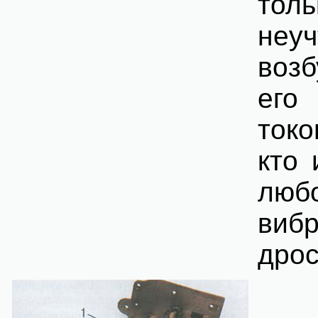
толь
неу
возб
его
токо
кто 
люб
виб
дрос