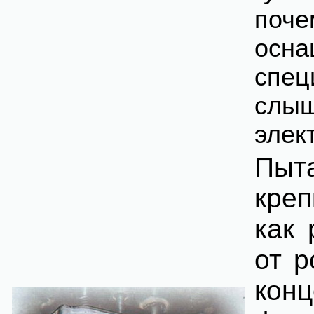
поче
осн
спец
слы
элек
Пыт
креп
как 
от р
конц