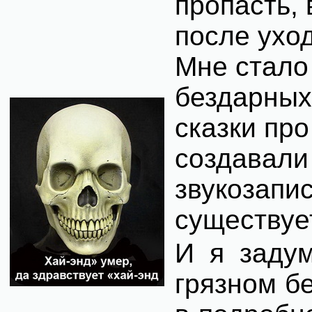
пропасть,
после ухо
Мне стало 
бездарных 
сказки про
создавали 
звукозапи
существуе
И я задум
грязном бе