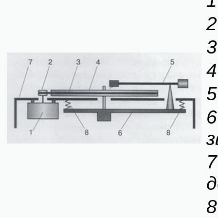
1
2
3
4
5
з
д
8