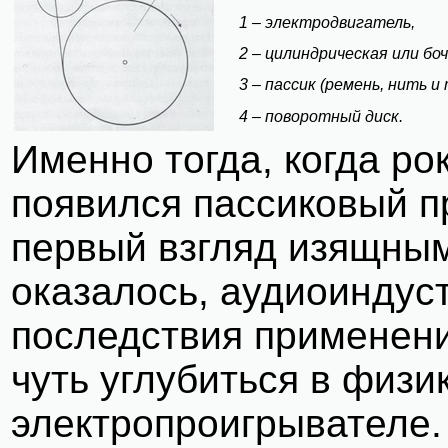
1 – электродвигатель,
2 – цилиндрическая или бо
3 – пассик (ремень, нить и т
4 – поворотный диск.
Именно тогда, когда ро
появился пассиковый пр
первый взгляд изящным
оказалось, аудиоиндус
последствия применени
чуть углубиться в физи
электропроигрывателе.