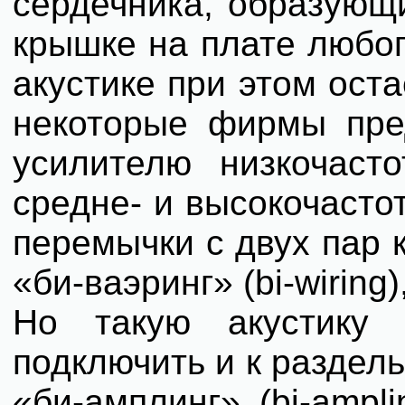
сердечника, образующи
крышке на плате любог
акустике при этом оста
некоторые фирмы пре
усилителю низкочаст
средне- и высокочасто
перемычки с двух пар 
«би-ваэринг» (bi-wiring
Но такую акустику
подключить и к раздел
«би-амплинг» (bi-ampli