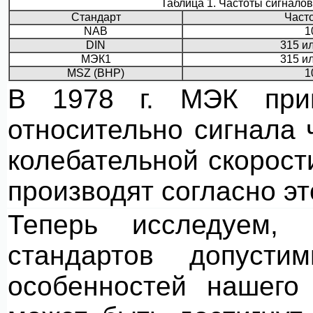
Таблица 1. Частоты сигнало
Стандарт
Часто
NAB
1
DIN
315 и
МЭК1
315 и
MSZ (ВНР)
1
В 1978 г. МЭК прин
относительно сигнала 
колебательной скорост
производят согласно э
Теперь исследуем, 
стандартов допуст
особенностей нашего