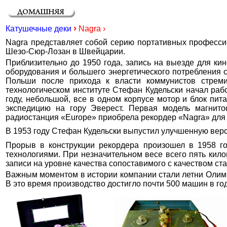
›
Катушечные деки
Nagra
›
Nagra представляет собой серию портативных професси
Шезо-Сюр-Лозан в Швейцарии.
Приблизительно до 1950 года, запись на выезде для кин
оборудования и большего энергетического потребления с
Польши после прихода к власти коммунистов стрем
технологическом институте Стефан Кудельски начал раб
году, небольшой, все в одном корпусе мотор и блок пит
экспедицию на гору Эверест. Первая модель магнито
радиостанция «Europe» приобрела рекордер «Nagra» для 
В 1953 году Стефан Кудельски выпустил улучшенную верси
Прорыв в конструкции рекордера произошел в 1958 го
технологиями. При незначительном весе всего пять кило
записи на уровне качества сопоставимого с качеством с
Важным моментом в истории компании стали летни Олимпий
В это время производство достигло почти 500 машин в год